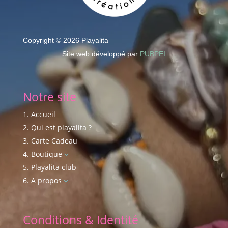
Copyright © 2026 Playalita
Site web développé par
PUBPEI
Notre site
Accueil
Qui est playalita ?
Carte Cadeau
Boutique
3
Playalita club
A propos
3
Conditions & Identité