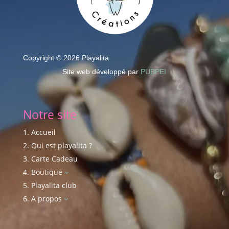
Copyright © 2026 Playalita
Site web développé par
PUBPEI
Notre site
Accueil
Qui est playalita ?
Carte Cadeau
Boutique
3
Playalita club
A propos
3