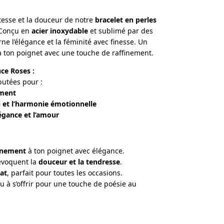
atesse et la douceur de notre
bracelet en perles
 Conçu en
acier inoxydable
et sublimé par des
arne l’élégance et la féminité avec finesse. Un
a ton poignet avec une touche de raffinement.
ce Roses :
putées pour :
ement
i et l’harmonie émotionnelle
légance et l’amour
finement
à ton poignet avec élégance.
voquent la
douceur et la tendresse
.
cat
, parfait pour toutes les occasions.
ou à s’offrir pour une touche de poésie au