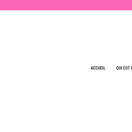
ACCUEIL
QUI EST 
FEMMES
Les bracelets
Les bracelets de che
NOS COLLECTIONS
Les colliers
Les bagues
Salée
Les habits
Chic et Boheme