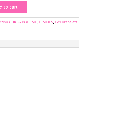
d to cart
ection CHIC & BOHEME
,
FEMMES
,
Les bracelets