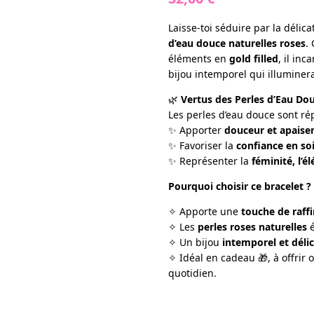
Laisse-toi séduire par la délic
d’eau douce naturelles roses
.
éléments en
gold filled
, il inc
bijou intemporel qui illuminer
🌿
Vertus des Perles d’Eau Dou
Les perles d’eau douce sont ré
✨ Apporter
douceur et apais
✨ Favoriser la
confiance en so
✨ Représenter la
féminité, l’é
Pourquoi choisir ce bracelet ?
✧ Apporte une
touche de raf
✧ Les
perles roses naturelles
é
✧ Un bijou
intemporel et déli
✧ Idéal en cadeau 🎁, à offrir 
quotidien.