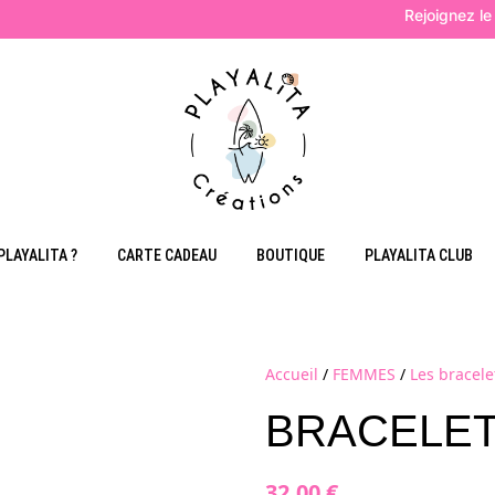
Rejoignez le Play
PLAYALITA ?
CARTE CADEAU
BOUTIQUE
PLAYALITA CLUB
ENFANT
MATCH
Accueil
/
FEMMES
/
Les bracele
ville
Les bra
BRACELET
Les coll
Les ba
Les hab
32,00
€
HOMMES