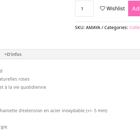
BRACELET
Ad
Wishlist
AMAYA
quantity
SKU:
AMAYA
Categories:
Coll
+D’infos
ed
aturelles roses
 et à la vie quotidienne
ainette d’extension en acier inoxydable (+/- 5 mm)
rgie.